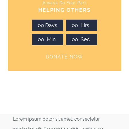
Always Do Your Part
HELPING OTHERS
0
0
Days
0
0
Hrs
0
0
Min
0
0
Sec
DONATE NOW
Lorem ipsum dolor sit amet, consectetur