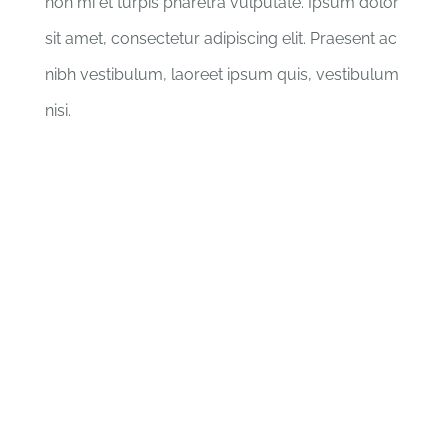
non mi et turpis pharetra vulputate. Ipsum dolor
sit amet, consectetur adipiscing elit. Praesent ac
nibh vestibulum, laoreet ipsum quis, vestibulum
nisi.